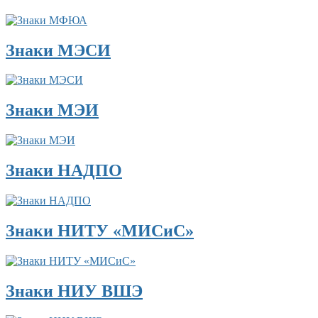
Знаки МЭСИ
Знаки МЭИ
Знаки НАДПО
Знаки НИТУ «МИСиС»
Знаки НИУ ВШЭ