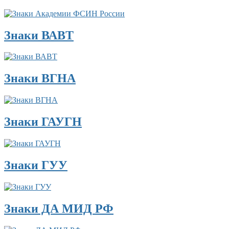
Знаки ВАВТ
Знаки ВГНА
Знаки ГАУГН
Знаки ГУУ
Знаки ДА МИД РФ