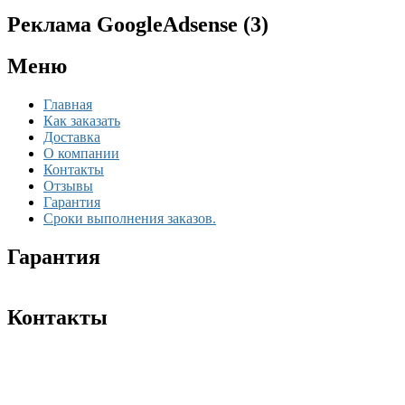
Реклама GoogleAdsense (3)
Меню
Главная
Как заказать
Доставка
О компании
Контакты
Отзывы
Гарантия
Сроки выполнения заказов.
Гарантия
Контакты