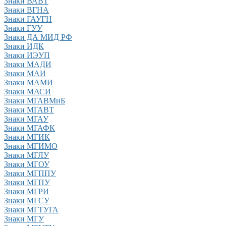
Знаки ВАВТ
Знаки ВГНА
Знаки ГАУГН
Знаки ГУУ
Знаки ДА МИД РФ
Знаки ИДК
Знаки ИЭУП
Знаки МАДИ
Знаки МАИ
Знаки МАМИ
Знаки МАСИ
Знаки МГАВМиБ
Знаки МГАВТ
Знаки МГАУ
Знаки МГАФК
Знаки МГИК
Знаки МГИМО
Знаки МГЛУ
Знаки МГОУ
Знаки МГППУ
Знаки МГПУ
Знаки МГРИ
Знаки МГСУ
Знаки МГТУГА
Знаки МГУ