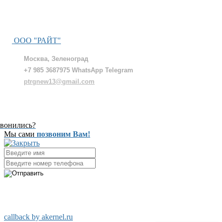
ООО "РАЙТ"
Москва, Зеленоград
+7 985 3687975 WhatsApp Telegram
ptrgnew13@gmail.com
звонились?
Мы сами
позвоним Вам!
c 9 до 22
ответим за 30 минут
callback by akernel.ru