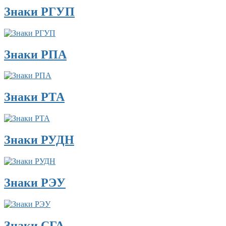
Знаки РГУП
Знаки РПА
Знаки РТА
Знаки РУДН
Знаки РЭУ
Знаки СГА