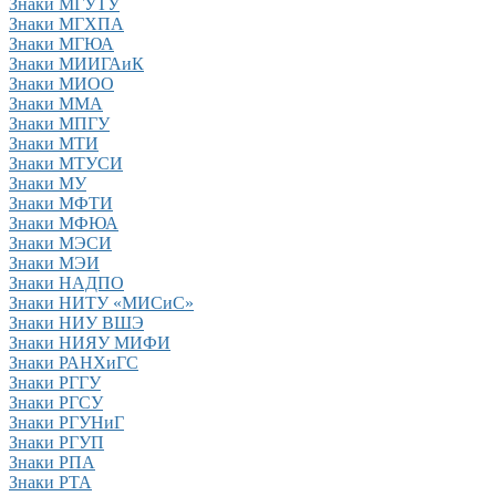
Знаки МГУТУ
Знаки МГХПА
Знаки МГЮА
Знаки МИИГАиК
Знаки МИОО
Знаки ММА
Знаки МПГУ
Знаки МТИ
Знаки МТУСИ
Знаки МУ
Знаки МФТИ
Знаки МФЮА
Знаки МЭСИ
Знаки МЭИ
Знаки НАДПО
Знаки НИТУ «МИСиС»
Знаки НИУ ВШЭ
Знаки НИЯУ МИФИ
Знаки РАНХиГС
Знаки РГГУ
Знаки РГСУ
Знаки РГУНиГ
Знаки РГУП
Знаки РПА
Знаки РТА