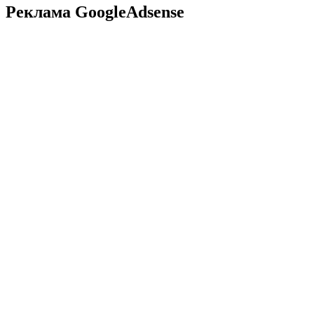
Реклама GoogleAdsense