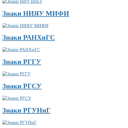
Знаки НИЯУ МИФИ
Знаки РАНХиГС
Знаки РГГУ
Знаки РГСУ
Знаки РГУНиГ