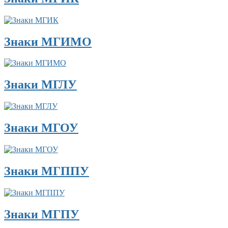
Знаки МГИМО
Знаки МГЛУ
Знаки МГОУ
Знаки МГППУ
Знаки МГПУ