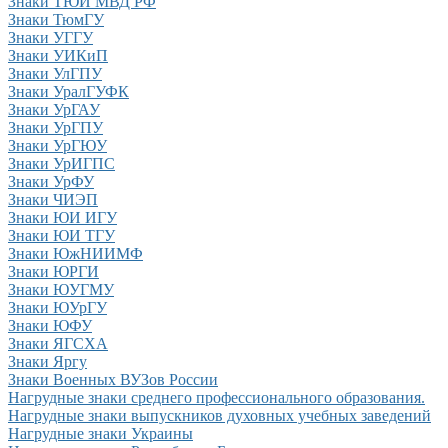
Знаки ТЮИ МВД РФ
Знаки ТюмГУ
Знаки УГГУ
Знаки УИКиП
Знаки УлГПУ
Знаки УралГУФК
Знаки УрГАУ
Знаки УрГПУ
Знаки УрГЮУ
Знаки УрИГПС
Знаки УрФУ
Знаки ЧИЭП
Знаки ЮИ ИГУ
Знаки ЮИ ТГУ
Знаки ЮжНИИМФ
Знаки ЮРГИ
Знаки ЮУГМУ
Знаки ЮУрГУ
Знаки ЮФУ
Знаки ЯГСХА
Знаки Яргу
Знаки Военных ВУЗов России
Нагрудные знаки cреднего профессионального образования.
Нагрудные знаки выпускников духовных учебных заведений
Нагрудные знаки Украины