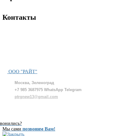
Контакты
ООО "РАЙТ"
Москва, Зеленоград
+7 985 3687975 WhatsApp Telegram
ptrgnew13@gmail.com
звонились?
Мы сами
позвоним Вам!