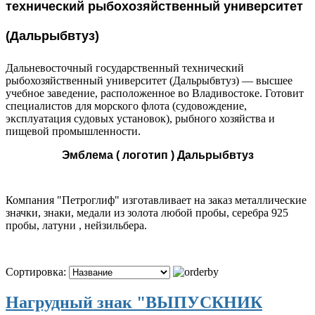
технический рыбохозяйственный университет
(Дальрыбвтуз)
Дальневосточный государственный технический
рыбохозяйственный университет (Дальрыбвтуз) — высшее
учебное заведение, расположенное во Владивостоке. Готовит
специалистов для морского флота (судовождение,
эксплуатация судовых установок), рыбного хозяйства и
пищевой промышленности.
Эмблема ( логотип ) Дальрыбвтуз
Компания "Петроглиф" изготавливает на заказ металлические
значки, знаки, медали из золота любой пробы, серебра 925
пробы, латуни , нейзильбера.
Сортировка:
Нагрудный знак "ВЫПУСКНИК