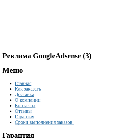
Реклама GoogleAdsense (3)
Меню
Главная
Как заказать
Доставка
О компании
Контакты
Отзывы
Гарантия
Сроки выполнения заказов.
Гарантия