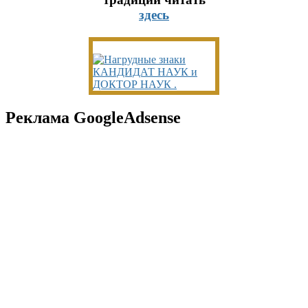
здесь
Реклама GoogleAdsense