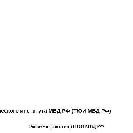
ческого института МВД РФ (ТЮИ МВД РФ)
Эмблема ( логотип )ТЮИ МВД РФ