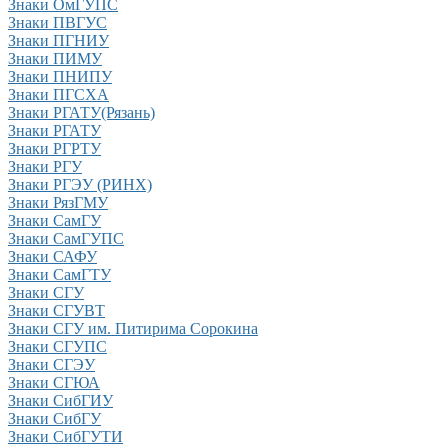
Знаки ОмГУПС
Знаки ПВГУС
Знаки ПГНИУ
Знаки ПИМУ
Знаки ПНИПУ
Знаки ПГСХА
Знаки РГАТУ(Рязань)
Знаки РГАТУ
Знаки РГРТУ
Знаки РГУ
Знаки РГЭУ (РИНХ)
Знаки РязГМУ
Знаки СамГУ
Знаки СамГУПС
Знаки САФУ
Знаки СамГТУ
Знаки СГУ
Знаки СГУВТ
Знаки СГУ им. Питирима Сорокина
Знаки СГУПС
Знаки СГЭУ
Знаки СГЮА
Знаки СибГИУ
Знаки СибГУ
Знаки СибГУТИ