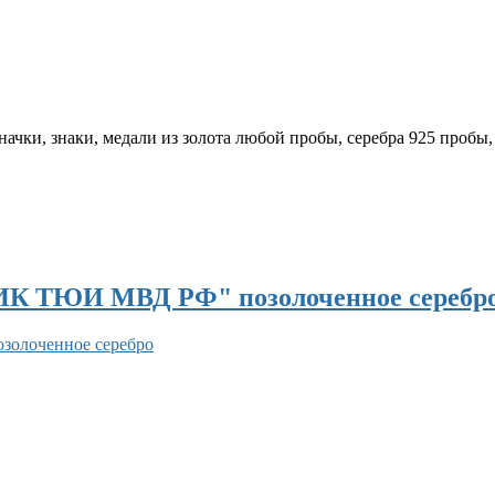
ачки, знаки, медали из золота любой пробы, серебра 925 пробы, 
К ТЮИ МВД РФ" позолоченное серебр