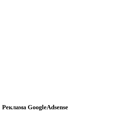
Реклама GoogleAdsense