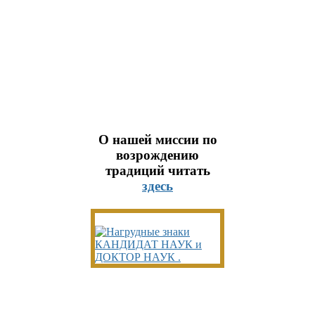
О нашей миссии по
возрождению
традиций читать
здесь