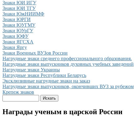
Знаки ЮИ ИГУ
Знаки ЮИ ТГУ
Знаки ЮжНИИМФ
Знаки ЮРГИ
Знаки ЮУГМУ
Знаки ЮУрГУ
Знаки ЮФУ
Знаки ЯГСХА
Знаки Яргу
Знаки Военных ВУЗов России
Нагрудные знаки cреднего профессионального образования.
Нагрудные знаки выпускников духовных учебных заведений
Нагрудные знаки Украины
Нагрудные знаки Республики Беларусь
Эксклюзивные нагрудные знаки на заказ
Нагрудные знаки выпускников, окончивших ВУЗ за рубежом
Крепеж знаков
Награды ученым в царской России