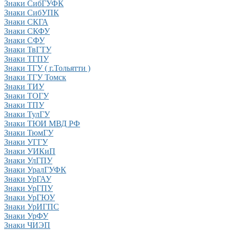
Знаки СибГУФК
Знаки СибУПК
Знаки СКГА
Знаки СКФУ
Знаки СФУ
Знаки ТвГТУ
Знаки ТГПУ
Знаки ТГУ ( г.Тольятти )
Знаки ТГУ Томск
Знаки ТИУ
Знаки ТОГУ
Знаки ТПУ
Знаки ТулГУ
Знаки ТЮИ МВД РФ
Знаки ТюмГУ
Знаки УГГУ
Знаки УИКиП
Знаки УлГПУ
Знаки УралГУФК
Знаки УрГАУ
Знаки УрГПУ
Знаки УрГЮУ
Знаки УрИГПС
Знаки УрФУ
Знаки ЧИЭП