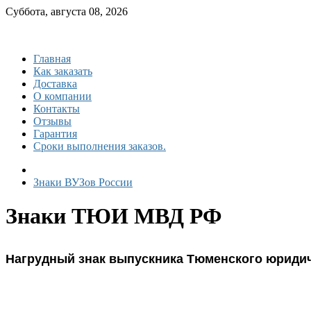
Суббота, августа 08, 2026
Главная
Как заказать
Доставка
О компании
Контакты
Отзывы
Гарантия
Сроки выполнения заказов.
Знаки ВУЗов России
Знаки ТЮИ МВД РФ
Нагрудный знак выпускника Тюменского юриди