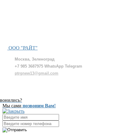
ООО "РАЙТ"
Москва, Зеленоград
+7 985 3687975 WhatsApp Telegram
ptrgnew13@gmail.com
звонились?
Мы сами
позвоним Вам!