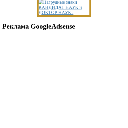
Реклама GoogleAdsense