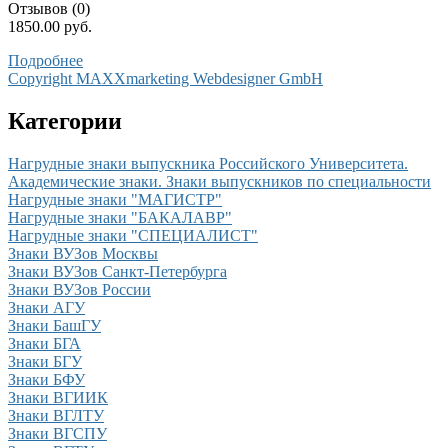
Отзывов (0)
1850.00 руб.
Подробнее
Copyright MAXXmarketing Webdesigner GmbH
Категории
Нагрудные знаки выпускника Российского Университета.
Академические знаки. Знаки выпускников по специальности
Нагрудные знаки "МАГИСТР"
Нагрудные знаки "БАКАЛАВР"
Нагрудные знаки "СПЕЦИАЛИСТ"
Знаки ВУЗов Москвы
Знаки ВУЗов Санкт-Петербурга
Знаки ВУЗов России
Знаки АГУ
Знаки БашГУ
Знаки БГА
Знаки БГУ
Знаки БФУ
Знаки ВГИИК
Знаки ВГЛТУ
Знаки ВГСПУ