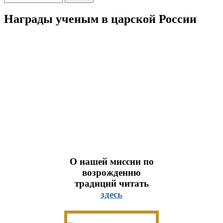
Награды ученым в царской России
О нашей миссии по
возрождению
традиций читать
здесь