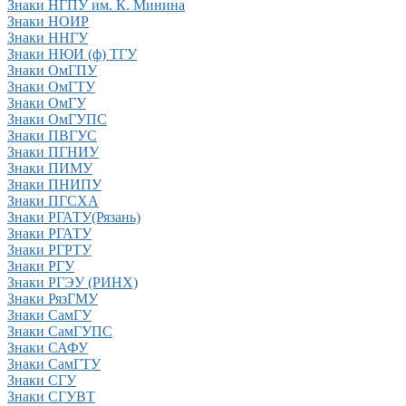
Знаки НГПУ им. К. Минина
Знаки НОИР
Знаки ННГУ
Знаки НЮИ (ф) ТГУ
Знаки ОмГПУ
Знаки ОмГТУ
Знаки ОмГУ
Знаки ОмГУПС
Знаки ПВГУС
Знаки ПГНИУ
Знаки ПИМУ
Знаки ПНИПУ
Знаки ПГСХА
Знаки РГАТУ(Рязань)
Знаки РГАТУ
Знаки РГРТУ
Знаки РГУ
Знаки РГЭУ (РИНХ)
Знаки РязГМУ
Знаки СамГУ
Знаки СамГУПС
Знаки САФУ
Знаки СамГТУ
Знаки СГУ
Знаки СГУВТ