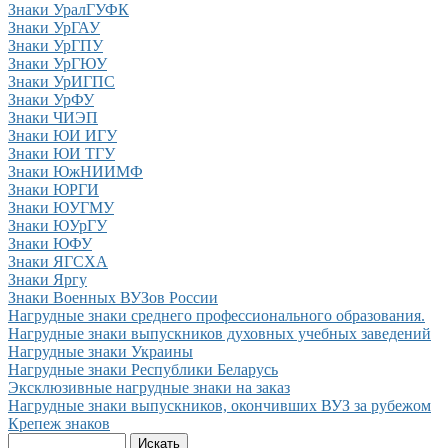
Знаки УралГУФК
Знаки УрГАУ
Знаки УрГПУ
Знаки УрГЮУ
Знаки УрИГПС
Знаки УрФУ
Знаки ЧИЭП
Знаки ЮИ ИГУ
Знаки ЮИ ТГУ
Знаки ЮжНИИМФ
Знаки ЮРГИ
Знаки ЮУГМУ
Знаки ЮУрГУ
Знаки ЮФУ
Знаки ЯГСХА
Знаки Яргу
Знаки Военных ВУЗов России
Нагрудные знаки cреднего профессионального образования.
Нагрудные знаки выпускников духовных учебных заведений
Нагрудные знаки Украины
Нагрудные знаки Республики Беларусь
Эксклюзивные нагрудные знаки на заказ
Нагрудные знаки выпускников, окончивших ВУЗ за рубежом
Крепеж знаков