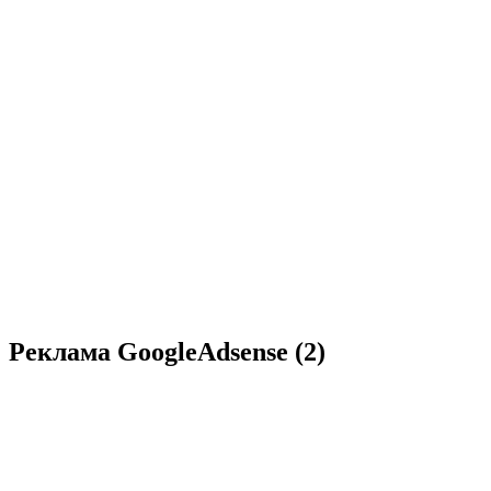
Реклама GoogleAdsense (2)