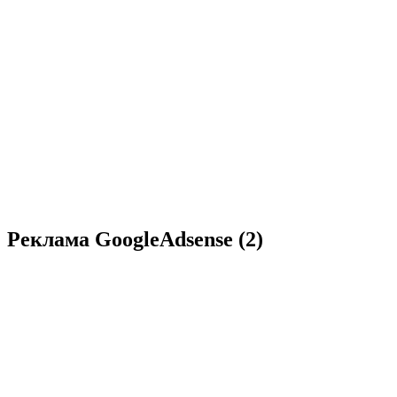
Реклама GoogleAdsense (2)