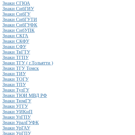
Знаки СГЮА
Знаки СибГИУ
Знаки СибГУ
Знаки СибГУТИ
Знаки СибГУФК
Знаки СибУПК
Знаки СКГА
Знаки СКФУ
Знаки СФУ
Знаки ТвГТУ
Знаки ТГПУ
Знаки ТГУ ( г.Тольятти )
Знаки ТГУ Томск
Знаки ТИУ
Знаки ТОГУ
Знаки ТПУ
Знаки ТулГУ
Знаки ТЮИ МВД РФ
Знаки ТюмГУ
Знаки УГГУ
Знаки УИКиП
Знаки УлГПУ
Знаки УралГУФК
Знаки УрГАУ
Знаки УрГПУ