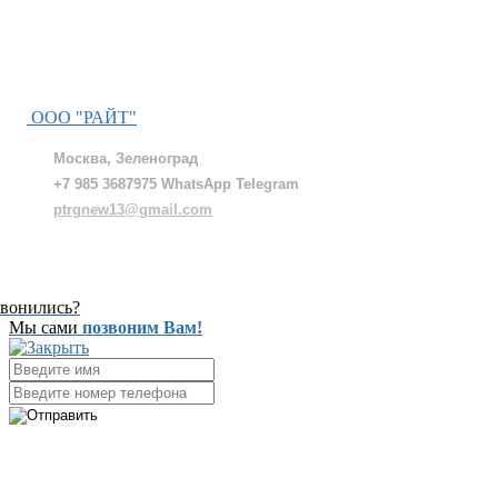
ООО "РАЙТ"
Москва, Зеленоград
+7 985 3687975 WhatsApp Telegram
ptrgnew13@gmail.com
звонились?
Мы сами
позвоним Вам!
c 9 до 22
ответим за 30 минут