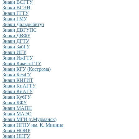
Знаки ВСГТУ
Знаки ВСЭИ
Знаки ГГТУ
Знаки ГМУ
Знаки Дальрыбвтуз
Знаки ДВГУПС
Знаки ДВФУ
Знаки ДГТУ
Знаки ЗабГУ
Знаки ИГУ
Знаки ИжГТУ
Знаки КамчатГТУ
Знаки КГУ (Кострома)
Знаки КемГУ
Знаки КИГИТ
Знаки КнАГТУ
Знаки КнАГУ
Знаки КубГУ
Знаки КФУ
Знаки МАПН
Знаки МАЭО
Знаки МГИ (г.Мурманск)
Знаки НГПУ им. К. Минина
Знаки НОИР
Знаки ННГУ