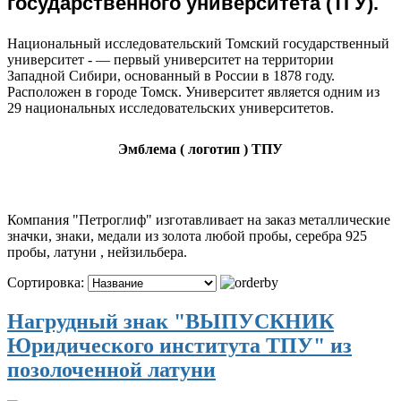
государственного университета (ТГУ).
Национальный исследовательский Томский государственный
университет - — первый университет на территории
Западной Сибири, основанный в России в 1878 году.
Расположен в городе Томск. Университет является одним из
29 национальных исследовательских университетов.
Эмблема ( логотип ) ТПУ
Компания "Петроглиф" изготавливает на заказ металлические
значки, знаки, медали из золота любой пробы, серебра 925
пробы, латуни , нейзильбера.
Сортировка:
Нагрудный знак "ВЫПУСКНИК
Юридического института ТПУ" из
позолоченной латуни