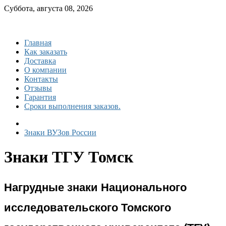
Суббота, августа 08, 2026
Главная
Как заказать
Доставка
О компании
Контакты
Отзывы
Гарантия
Сроки выполнения заказов.
Знаки ВУЗов России
Знаки ТГУ Томск
Нагрудные знаки Национального
исследовательского Томского