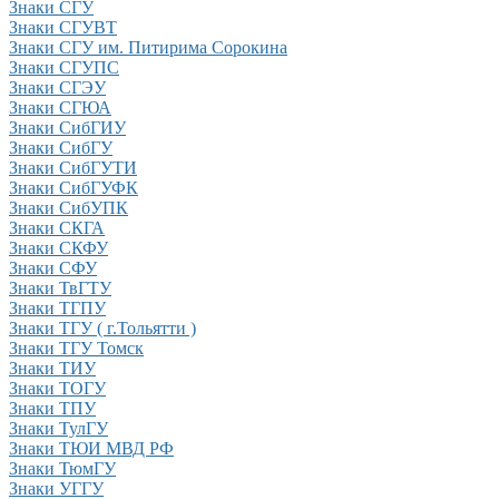
Знаки СГУ
Знаки СГУВТ
Знаки СГУ им. Питирима Сорокина
Знаки СГУПС
Знаки СГЭУ
Знаки СГЮА
Знаки СибГИУ
Знаки СибГУ
Знаки СибГУТИ
Знаки СибГУФК
Знаки СибУПК
Знаки СКГА
Знаки СКФУ
Знаки СФУ
Знаки ТвГТУ
Знаки ТГПУ
Знаки ТГУ ( г.Тольятти )
Знаки ТГУ Томск
Знаки ТИУ
Знаки ТОГУ
Знаки ТПУ
Знаки ТулГУ
Знаки ТЮИ МВД РФ
Знаки ТюмГУ
Знаки УГГУ