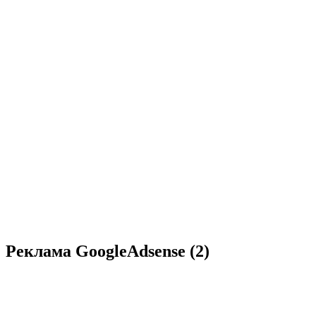
Реклама GoogleAdsense (2)