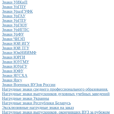
Знаки УИКиП
Знаки УлГПУ
Знаки УралГУФК
Знаки УрГАУ
Знаки УрГПУ
Знаки УрГЮУ
Знаки УрИГПС
Знаки УрФУ
Знаки ЧИЭП
Знаки ЮИ ИГУ
Знаки ЮИ ТГУ
Знаки ЮжНИИМФ
Знаки ЮРГИ
Знаки ЮУГМУ
Знаки ЮУрГУ
Знаки ЮФУ
Знаки ЯГСХА
Знаки Яргу
Знаки Военных ВУЗов России
Нагрудные знаки cреднего профессионального образования.
Нагрудные знаки выпускников духовных учебных заведений
Нагрудные знаки Украины
Нагрудные знаки Республики Беларусь
Эксклюзивные нагрудные знаки на заказ
Нагрудные знаки выпускников, окончивших ВУЗ за рубежом