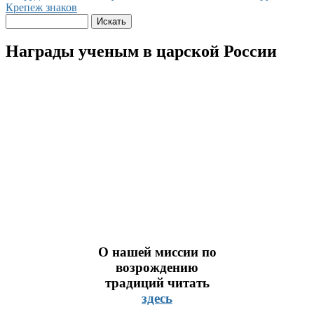
Крепеж знаков
Награды ученым в царской России
О нашей миссии по
возрождению
традиций читать
здесь