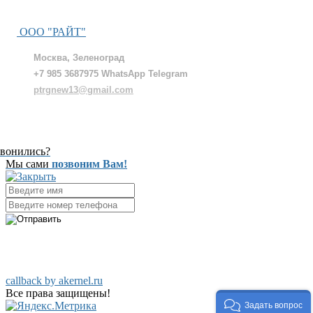
ООО "РАЙТ"
Москва, Зеленоград
+7 985 3687975 WhatsApp Telegram
ptrgnew13@gmail.com
звонились?
Мы сами
позвоним Вам!
c 9 до 22
ответим за 30 минут
callback by akernel.ru
Все права защищены!
Задать вопрос